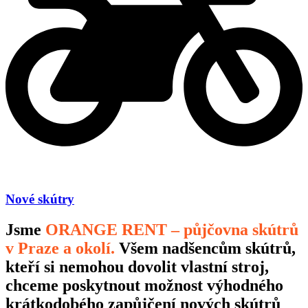
Nové skútry
Jsme
ORANGE RENT – půjčovna skútrů
v Praze a okolí.
Všem nadšencům skútrů,
kteří si nemohou dovolit vlastní stroj,
chceme poskytnout možnost výhodného
krátkodobého zapůjčení nových skútrů