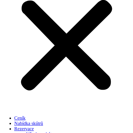
Ceník
Nabídka skútrů
Rezervace