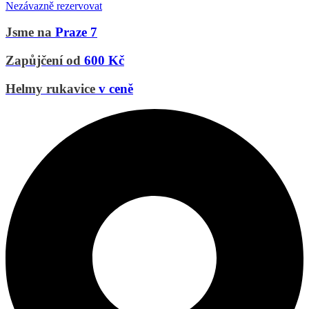
Nezávazně rezervovat
Jsme na
Praze 7
Zapůjčení od
600 Kč
Helmy rukavice
v ceně