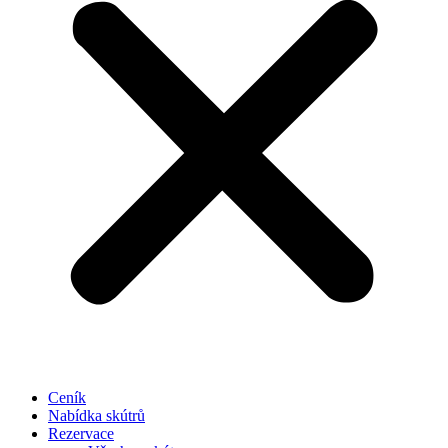
Ceník
Nabídka skútrů
Rezervace