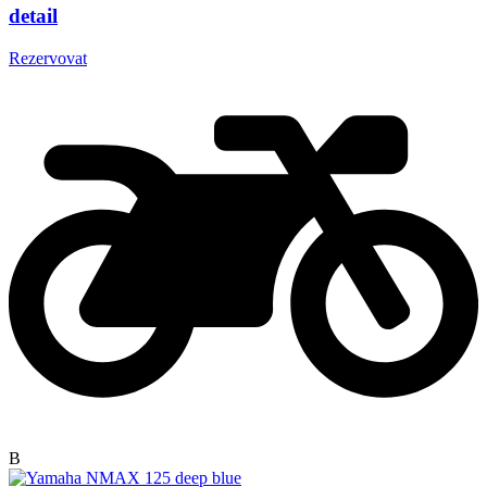
detail
Rezervovat
B