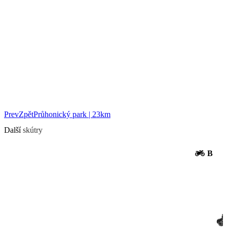
Prev
Zpět
Průhonický park | 23km
Další
skútry
B